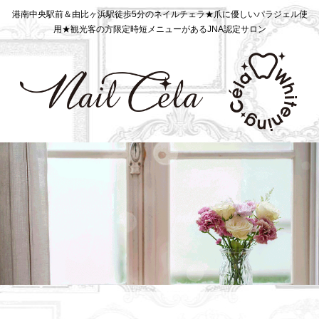
港南中央駅前＆由比ヶ浜駅徒歩5分のネイルチェラ★爪に優しいパラジェル使
用★観光客の方限定時短メニューがあるJNA認定サロン