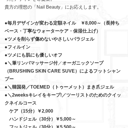
貴方の理想の「Nail Beauty」にお応えします。
●毎月デザインが変わる定額ネイル ￥8,000～（長持ち
ベース・丁寧なウォーターケア・保湿仕上げ）
●ツメを削らず傷めないやさしいパラジェル
●フィルイン
●ツメにも肌にも優しいオフ
●＼
筆リンパマッサージ付
／
オーガニックソープ
（BRUSHING SKIN CARE SUVE）によるフットシャン
プー
●＼韓国発／TOEMED（トゥーメット）まき爪ジェル
●＼2weeksキレイをキープ!／ツーリストのための
クイッ
ク
ネイルコース
ケア（15分）￥2,000
ハンドジェル（30分）￥5,000～
フットジェル（30分）￥5,500～